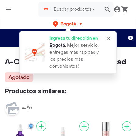
Bogotá
Regístrate
¿Nuevo en Rappi?
y disfruta de
Ingresa tu dirección en
envíos gratis por semanas
Aplican TyC
Bogotá
.
Mejor servicio,
entregas más rápidas y
los precios más
A-Oxitive Sérum Avène Anti Edad
convenientes!
Agotado
Productos similares:
$0