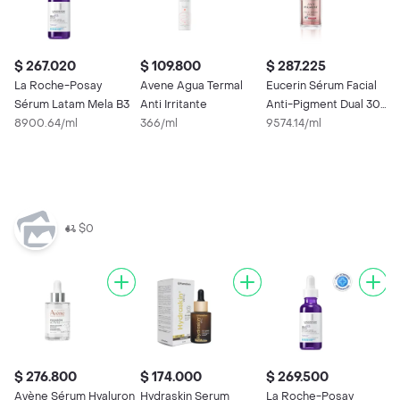
$ 267.020
$ 109.800
$ 287.225
$
La Roche-Posay
Avene Agua Termal
Eucerin Sérum Facial
$
Sérum Latam Mela B3
Anti Irritante
Anti-Pigment Dual 30
8900.64/ml
366/ml
mL
9574.14/ml
B
I
S
4
$0
$ 276.800
$ 174.000
$ 269.500
$
Avène Sérum Hyaluron
Hydraskin Serum
La Roche-Posay
R