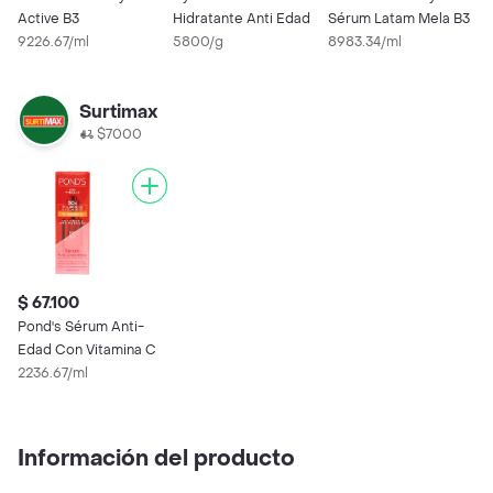
Active B3
Hidratante Anti Edad
Sérum Latam Mela B3
R
9226.67/ml
5800/g
8983.34/ml
7
Surtimax
$7000
$ 67.100
Pond's Sérum Anti-
Edad Con Vitamina C
2236.67/ml
Información del producto