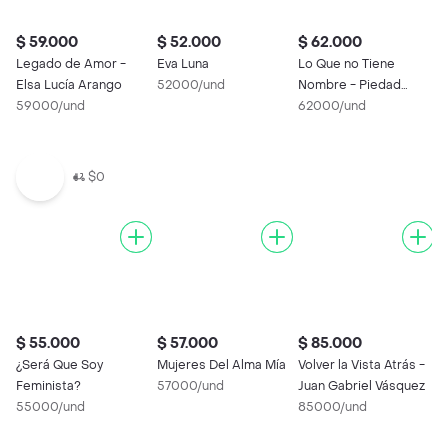
$ 59.000
$ 52.000
$ 62.000
$
Legado de Amor -
Eva Luna
Lo Que no Tiene
C
Elsa Lucía Arango
52000/und
Nombre - Piedad
5
59000/und
Bonnett
62000/und
$0
$ 55.000
$ 57.000
$ 85.000
$
¿Será Que Soy
Mujeres Del Alma Mía
Volver la Vista Atrás -
L
Feminista?
57000/und
Juan Gabriel Vásquez
R
55000/und
85000/und
6