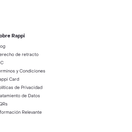
obre Rappi
log
erecho de retracto
IC
érminos y Condiciones
appi Card
olíticas de Privacidad
ratamiento de Datos
QRs
nformación Relevante