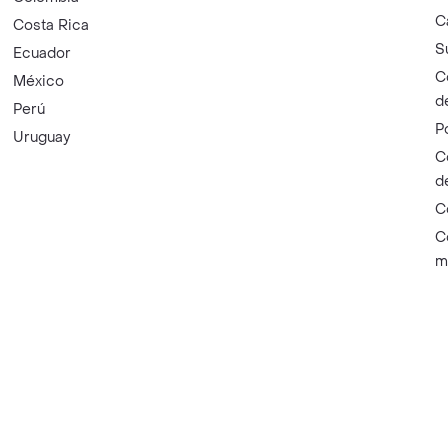
C
Costa Rica
S
Ecuador
C
México
d
Perú
P
Uruguay
C
d
C
C
m