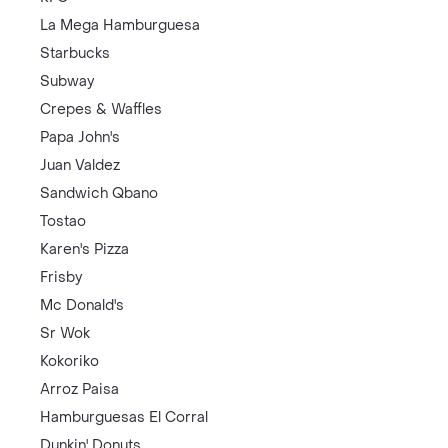
La Mega Hamburguesa
Starbucks
Subway
Crepes & Waffles
Papa John's
Juan Valdez
Sandwich Qbano
Tostao
Karen's Pizza
Frisby
Mc Donald's
Sr Wok
Kokoriko
Arroz Paisa
Hamburguesas El Corral
Dunkin' Donuts