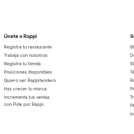
Únete a Rappi
S
Registra tu restaurante
B
Trabaja con nosotros
D
Registra tu tienda
S
Posiciones disponibles
T
Quiero ser Rappitendero
R
Haz crecer tu marca
P
Incrementa tus ventas
T
con Pide por Rappi
P
I