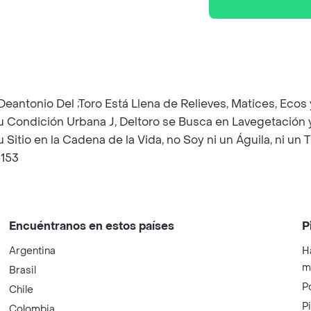
 Deantonio Del ;Toro Está Llena de Relieves, Matices, Eco
u Condición Urbana J, Deltoro se Busca en Lavegetación y
itio en la Cadena de la Vida, no Soy ni un Águila, ni un Ti
5153
Encuéntranos en estos países
P
Argentina
H
m
Brasil
P
Chile
P
Colombia