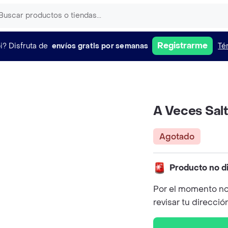
Registrarme
i?
Disfruta de
envíos gratis por semanas
Té
A Veces Sal
Agotado
Producto no d
Por el momento no
revisar tu direcció