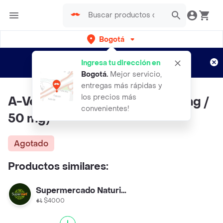
Bogotá
Regístrate
¿Nuevo en Rappi?
y disfruta de
Ingresa tu dirección en
envíos gratis por semanas
Aplican TyC
Bogotá
.
Mejor servicio,
entregas más rápidas y
los precios más
A-Vein Cataño de Indias (250 mg /
convenientes!
50 mg)
Agotado
Productos similares:
Supermercado Naturista
$4000