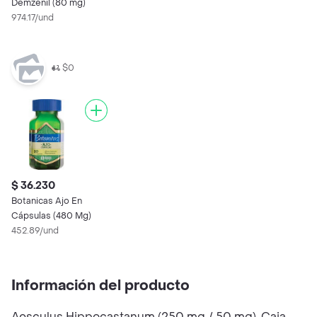
Demzenil (80 mg)
974.17/und
$0
$ 36.230
Botanicas Ajo En
Cápsulas (480 Mg)
452.89/und
Información del producto
Aesculus Hippocastanum (250 mg / 50 mg). Caja