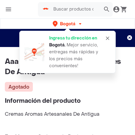
Bogotá
Regístrate
¿Nuevo en Rappi?
y disfruta de
Ingresa tu dirección en
envíos gratis por semanas
Aplican TyC
Bogotá
.
Mejor servicio,
entregas más rápidas y
los precios más
Aaa Cremas Aromas Artesanales
convenientes!
De Antigua
Agotado
Información del producto
Cremas Aromas Artesanales De Antigua