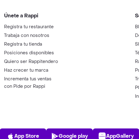
Únete a Rappi
S
Registra tu restaurante
B
Trabaja con nosotros
D
Registra tu tienda
S
Posiciones disponibles
T
Quiero ser Rappitendero
R
Haz crecer tu marca
P
Incrementa tus ventas
T
con Pide por Rappi
P
I
App Store
Play Store
AppGalle
App Store
Google play
AppGallery