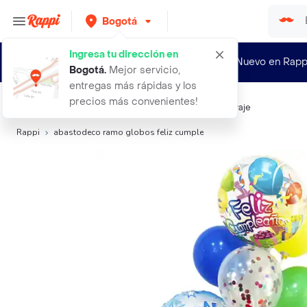
Bogotá
Ingresa tu dirección en
¿Nuevo en Rapp
Bogotá
.
Mejor servicio,
entregas más rápidas y los
precios más convenientes!
Búsquedas relacionadas:
Bombas y Globos
,
Fruto Salvaje
Rappi
abastodeco ramo globos feliz cumple