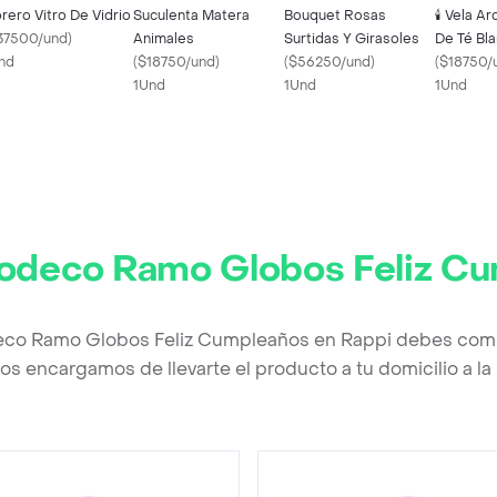
orero Vitro De Vidrio
Suculenta Matera
Bouquet Rosas
🕯️ Vela A
37500/und
)
Animales
Surtidas Y Girasoles
De Té Bla
nd
(
$18750/und
)
(
$56250/und
)
Relajació
(
$18750/
1Und
1Und
1Und
odeco Ramo Globos Feliz C
eco Ramo Globos Feliz Cumpleaños en Rappi debes compl
os encargamos de llevarte el producto a tu domicilio a l