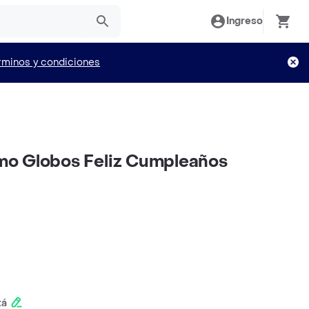
Ingreso
rminos y condiciones
o Globos Feliz Cumpleaños
tá