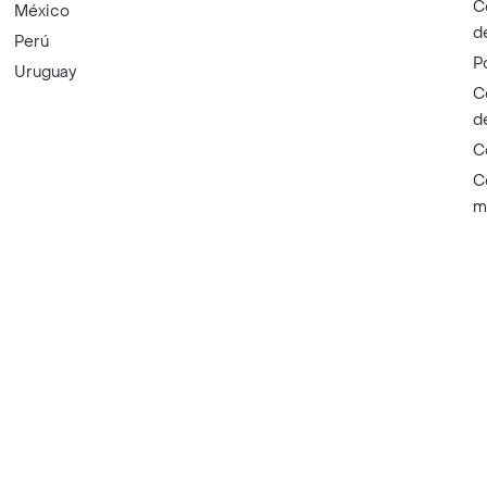
C
México
d
Perú
P
Uruguay
C
d
C
C
m