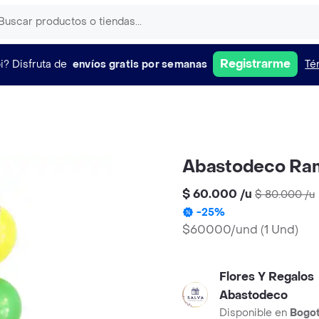
Registrarme
i?
Disfruta de
envíos gratis por semanas
Té
Abastodeco Ram
$ 60.000
/
u
$ 80.000
/
u
-
25
%
$60000/und
(
1 Und
)
Flores Y Regalos
Abastodeco
Disponible en
Bogo