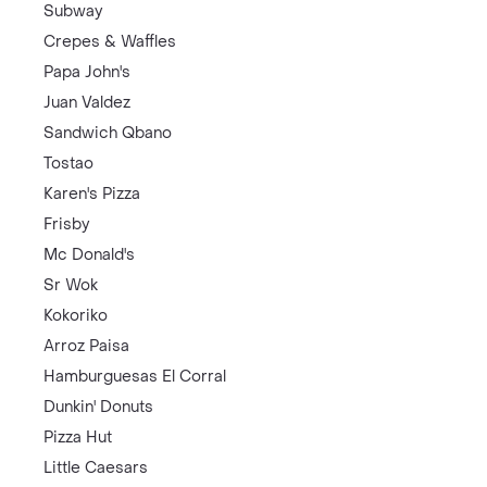
Subway
Crepes & Waffles
Papa John's
Juan Valdez
Sandwich Qbano
Tostao
Karen's Pizza
Frisby
Mc Donald's
Sr Wok
Kokoriko
Arroz Paisa
Hamburguesas El Corral
Dunkin' Donuts
Pizza Hut
Little Caesars