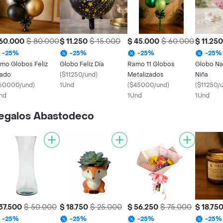
 60.000
$ 80.000
$ 11.250
$ 15.000
$ 45.000
$ 60.000
$ 11.250
-
25
%
-
25
%
-
25
%
-
25
%
mo Globos Feliz
Globo Feliz Día
Ramo 11 Globos
Globo Na
ado
(
$11250/und
)
Metalizados
Niña
60000/und
)
1Und
(
$45000/und
)
(
$11250/
nd
1Und
1Und
Regalos Abastodeco
37.500
$ 50.000
$ 18.750
$ 25.000
$ 56.250
$ 75.000
$ 18.75
-
25
%
-
25
%
-
25
%
-
25
%