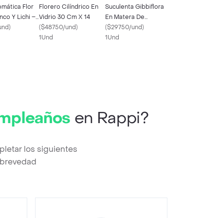
romática Flor
Florero Cilíndrico En
Suculenta Gibbiflora
nco Y Lichi –
Vidrio 30 Cm X 14
En Matera De
n Y Estilo
und
)
(
$48750/und
)
Cerámica Decorativa
(
$29750/und
)
1Und
1Und
umpleaños
en Rappi?
etar los siguientes
a brevedad