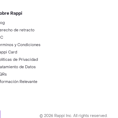
obre Rappi
log
erecho de retracto
IC
érminos y Condiciones
appi Card
olíticas de Privacidad
ratamiento de Datos
QRs
nformación Relevante
ry
©
2026
Rappi Inc. All rights reserved.