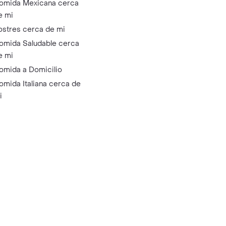
omida Mexicana cerca
e mi
ostres cerca de mi
omida Saludable cerca
e mi
omida a Domicilio
omida Italiana cerca de
i