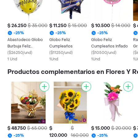
$ 26.250
$ 35.000
$ 11.250
$ 15.000
$ 10.500
$ 14.000
$
-
25
%
-
25
%
-
25
%
Abastodeco Globo
Globo Feliz
Globo Feliz
Ra
Burbuja Feliz
Cumpleaños
Cumpleaños Inflado
Gr
Cumpleaños
(
$26250/und
)
(
$11250/und
)
(
$10500/und
)
(
$
1 Und
1Und
1Und
1U
Productos complementarios en Flores Y 
$ 48.750
$ 65.000
$
$
$ 15.000
$ 20.000
$ 
120.000
160.000
-
25
%
-
25
%