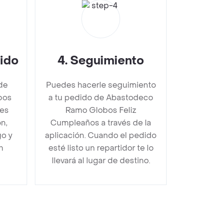
dido
4
.
Seguimiento
de
Puedes hacerle seguimiento
bos
a tu pedido de Abastodeco
es
Ramo Globos Feliz
n,
Cumpleaños a través de la
go y
aplicación. Cuando el pedido
n
esté listo un repartidor te lo
llevará al lugar de destino.