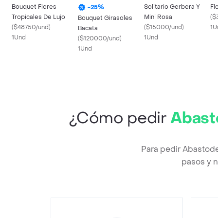
Bouquet Flores
Solitario Gerbera Y
Fl
-
25
%
Tropicales De Lujo
Mini Rosa
(
$
Bouquet Girasoles
(
$48750/und
)
(
$15000/und
)
1U
Bacata
1Und
1Und
(
$120000/und
)
1Und
¿Cómo pedir
Abast
Para pedir Abastod
pasos y n