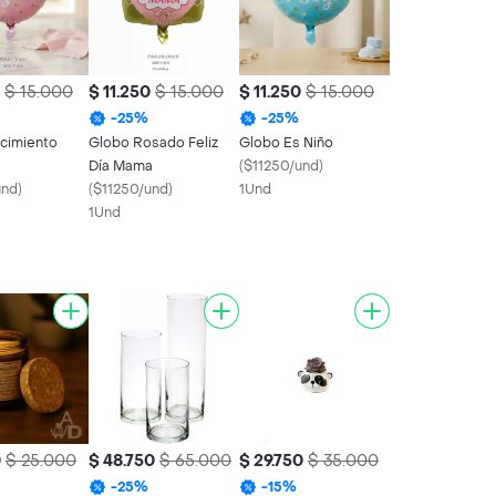
$ 15.000
$ 11.250
$ 15.000
$ 11.250
$ 15.000
-
25
%
-
25
%
cimiento
Globo Rosado Feliz
Globo Es Niño
Día Mama
(
$11250/und
)
und
)
(
$11250/und
)
1Und
1Und
0
$ 25.000
$ 48.750
$ 65.000
$ 29.750
$ 35.000
-
25
%
-
15
%