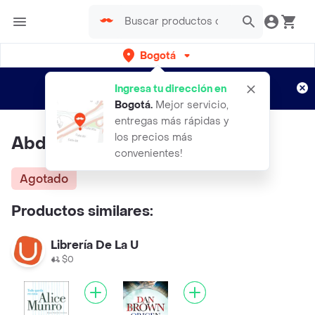
Bogotá
Regístrate
¿Nuevo en Rappi?
y disfruta de
Ingresa tu dirección en
envíos gratis por semanas
Aplican TyC
Bogotá
.
Mejor servicio,
entregas más rápidas y
los precios más
Abdicación - Anna K. Franco
convenientes!
Agotado
Productos similares:
Librería De La U
$0