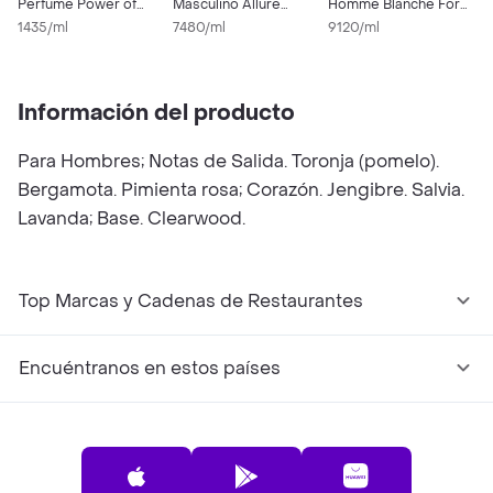
Perfume Power of
Masculino Allure
Homme Blanche For
P
Seduction Para
1435/ml
Homme Sport
7480/ml
Men 100 Ml
9120/ml
3
Hombre 100 mL
Información del producto
Para Hombres; Notas de Salida. Toronja (pomelo).
Bergamota. Pimienta rosa; Corazón. Jengibre. Salvia.
Lavanda; Base. Clearwood.
Top Marcas y Cadenas de Restaurantes
Encuéntranos en estos países