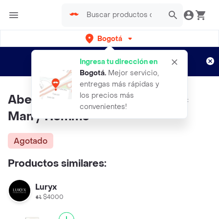
Bogotá
Regístrate
¿Nuevo en Rappi?
y disfruta de
Ingresa tu dirección en
envíos gratis por semanas
Aplican TyC
Bogotá
.
Mejor servicio,
entregas más rápidas y
los precios más
Abercrombie & Fitch Authentic
convenientes!
Man / Homme
Agotado
Productos similares:
Luryx
$4000