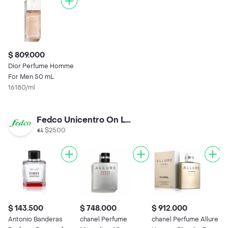
$ 809.000
Dior Perfume Homme
For Men 50 mL
16180/ml
Fedco Unicentro On Line
$2500
$ 143.500
$ 748.000
$ 912.000
$
Antonio Banderas
chanel Perfume
chanel Perfume Allure
A