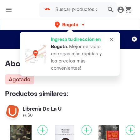
Bogotá
Regístrate
¿Nuevo en Rappi?
y disfruta de
Ingresa tu dirección en
envíos gratis por semanas
Aplican TyC
Bogotá
.
Mejor servicio,
entregas más rápidas y
los precios más
Abogados de Ficción
convenientes!
Agotado
Productos similares:
Librería De La U
$0