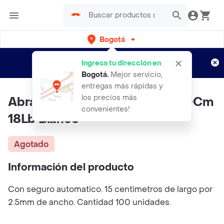
Bogotá
Regístrate
¿Nuevo en Rappi?
y disfruta de
Ingresa tu dirección en
envíos gratis por semanas
Aplican TyC
Bogotá
.
Mejor servicio,
entregas más rápidas y
los precios más
Abrazadera Amarre Plástico 20Cm
convenientes!
18Lb Blanco
Agotado
Información del producto
Con seguro automatico. 15 centimetros de largo por
2.5mm de ancho. Cantidad 100 unidades.