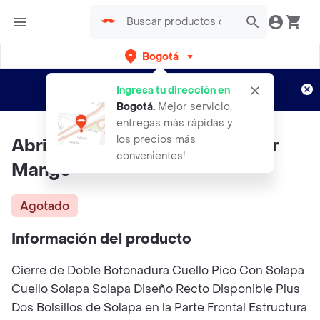
Bogotá
Regístrate
¿Nuevo en Rappi?
y disfruta de
Ingresa tu dirección en
envíos gratis por semanas
Aplican TyC
Bogotá
.
Mejor servicio,
entregas más rápidas y
los precios más
Abrigo Eye Khaki Talla XS Mujer
convenientes!
Mango
Agotado
Información del producto
Cierre de Doble Botonadura Cuello Pico Con Solapa
Cuello Solapa Solapa Diseño Recto Disponible Plus
Dos Bolsillos de Solapa en la Parte Frontal Estructura