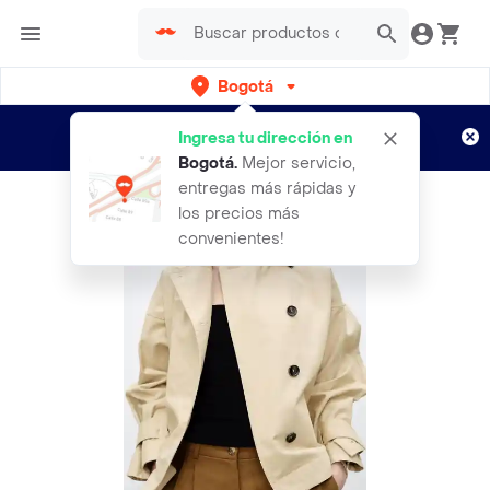
Bogotá
Regístrate
¿Nuevo en Rappi?
y disfruta de
Ingresa tu dirección en
envíos gratis por semanas
Aplican TyC
Bogotá
.
Mejor servicio,
entregas más rápidas y
los precios más
convenientes!