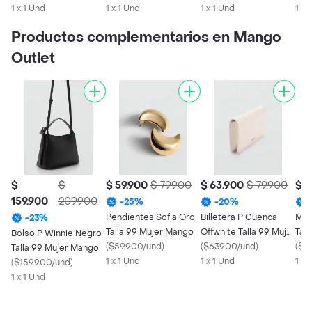
1 x 1 Und
1 x 1 Und
1 x 1 Und
1 x 
Productos complementarios en Mango
Outlet
$
$
$ 59.900
$ 79.900
$ 63.900
$ 79.900
$ 5
159.900
209.900
-
25
%
-
20
%
Pendientes Sofia Oro
Billetera P Cuenca
Mon
-
23
%
Talla 99 Mujer Mango
Offwhite Talla 99 Mujer
Tal
Bolso P Winnie Negro
(
$59900/und
)
Mango
(
$63900/und
)
(
$5
Talla 99 Mujer Mango
1 x 1 Und
1 x 1 Und
1 x 
(
$159900/und
)
1 x 1 Und