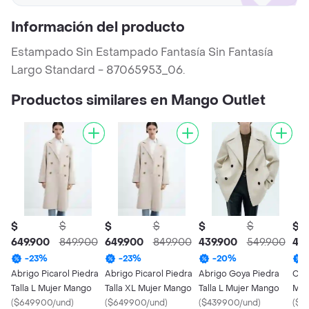
Información del producto
Estampado Sin Estampado Fantasía Sin Fantasía
Largo Standard - 87065953_06.
Productos similares en Mango Outlet
$
$
$
$
$
$
$
649.900
849.900
649.900
849.900
439.900
549.900
429
-
23
%
-
23
%
-
20
%
Abrigo Picarol Piedra
Abrigo Picarol Piedra
Abrigo Goya Piedra
Cha
Talla L Mujer Mango
Talla XL Mujer Mango
Talla L Mujer Mango
Mali
(
$649900/und
)
(
$649900/und
)
(
$439900/und
)
Muj
(
$4