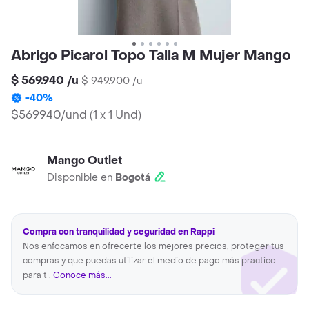
Abrigo Picarol Topo Talla M Mujer Mango
$ 569.940
/
u
$ 949.900
/
u
-
40
%
$569940/und
(
1 x 1 Und
)
Mango Outlet
Disponible en
Bogotá
Compra con tranquilidad y seguridad en Rappi
Nos enfocamos en ofrecerte los mejores precios, proteger tus
compras y que puedas utilizar el medio de pago más practico
para ti.
Conoce más...