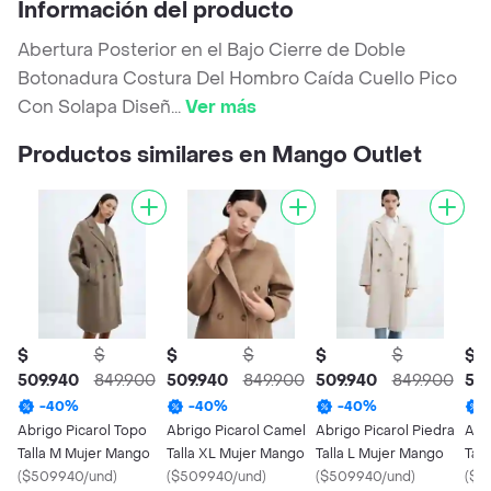
Información del producto
Abertura Posterior en el Bajo Cierre de Doble
Botonadura Costura Del Hombro Caída Cuello Pico
Con Solapa Diseñ
...
Ver más
Productos similares en Mango Outlet
$
$
$
$
$
$
$
509.940
849.900
509.940
849.900
509.940
849.900
509
-
40
%
-
40
%
-
40
%
Abrigo Picarol Topo
Abrigo Picarol Camel
Abrigo Picarol Piedra
Abr
Talla M Mujer Mango
Talla XL Mujer Mango
Talla L Mujer Mango
Tal
(
$509940/und
)
(
$509940/und
)
(
$509940/und
)
(
$5