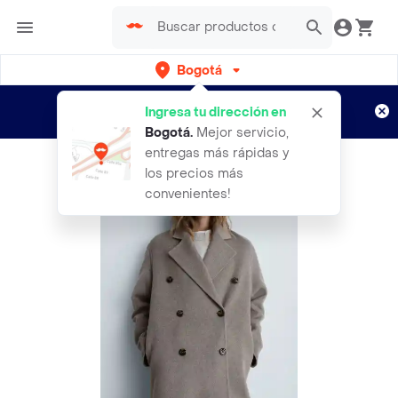
Bogotá
Regístrate
¿Nuevo en Rappi?
y disfruta de
Ingresa tu dirección en
envíos gratis por semanas
Aplican TyC
Bogotá
.
Mejor servicio,
entregas más rápidas y
los precios más
convenientes!