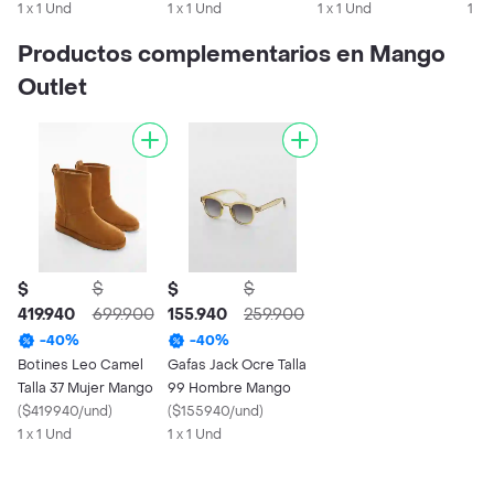
1 x 1 Und
1 x 1 Und
1 x 1 Und
1 x 
Productos complementarios en Mango
Outlet
$
$
$
$
419.940
699.900
155.940
259.900
-
40
%
-
40
%
Botines Leo Camel
Gafas Jack Ocre Talla
Talla 37 Mujer Mango
99 Hombre Mango
(
$419940/und
)
(
$155940/und
)
1 x 1 Und
1 x 1 Und