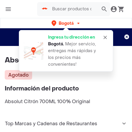
Bogotá
Regístrate
¿Nuevo en Rappi?
y disfruta de
Ingresa tu dirección en
envíos gratis por semanas
Aplican TyC
Bogotá
.
Mejor servicio,
entregas más rápidas y
los precios más
Absolut Citrón 700ml
convenientes!
Agotado
Información del producto
Absolut Citrón 700ML 100% Original
Top Marcas y Cadenas de Restaurantes