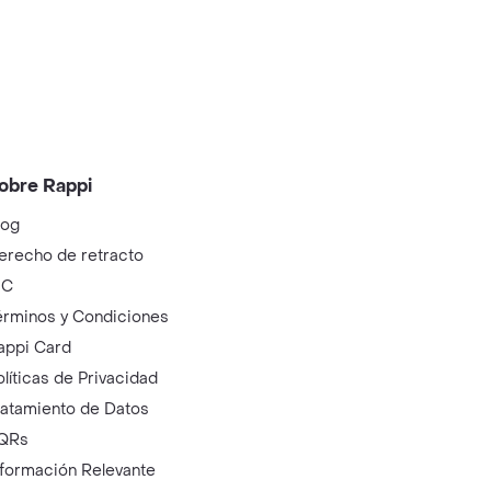
obre Rappi
log
erecho de retracto
IC
érminos y Condiciones
appi Card
olíticas de Privacidad
ratamiento de Datos
QRs
nformación Relevante