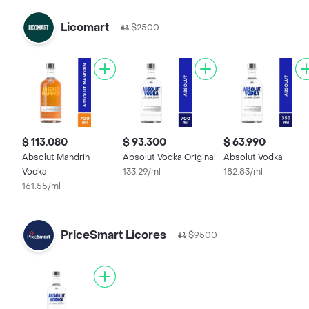
Licomart
$2500
$ 113.080
$ 93.300
$ 63.990
Absolut Mandrin
Absolut Vodka Original
Absolut Vodka
Vodka
133.29/ml
182.83/ml
161.55/ml
PriceSmart Licores
$9500