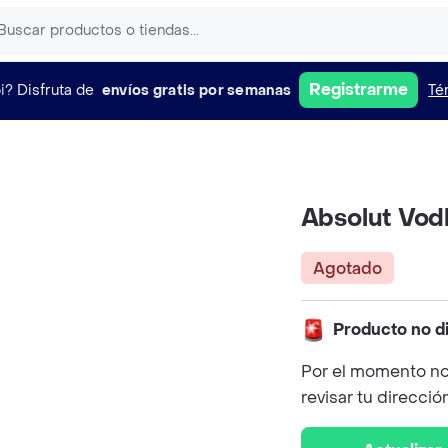
Registrarme
i?
Disfruta de
envíos gratis por semanas
Té
Absolut Vod
Agotado
Producto no d
Por el momento no
revisar tu direcció