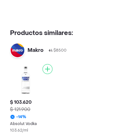
Productos similares:
Makro
$8500
$ 103.620
$ 121.900
-
14
%
Absolut Vodka
103.62/ml