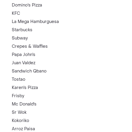
Domino's Pizza
KFC
La Mega Hamburguesa
Starbucks
Subway
Crepes & Waffles
Papa John's
Juan Valdez
Sandwich Qbano
Tostao
Karen's Pizza
Frisby
Mc Donald's
Sr Wok
Kokoriko
Arroz Paisa