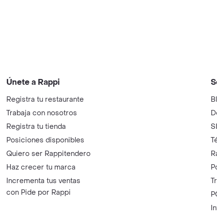
Únete a Rappi
S
Registra tu restaurante
B
Trabaja con nosotros
D
Registra tu tienda
S
Posiciones disponibles
T
Quiero ser Rappitendero
R
Haz crecer tu marca
P
Incrementa tus ventas
T
con Pide por Rappi
P
I