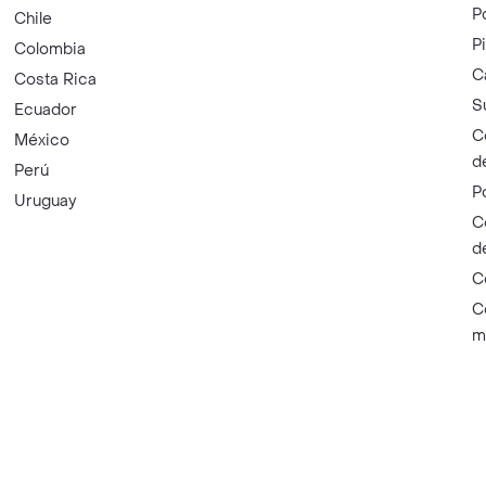
P
Chile
P
Colombia
C
Costa Rica
S
Ecuador
C
México
d
Perú
P
Uruguay
C
d
C
C
m