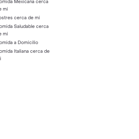
omida Mexicana cerca
e mi
ostres cerca de mi
omida Saludable cerca
e mi
omida a Domicilio
omida Italiana cerca de
i