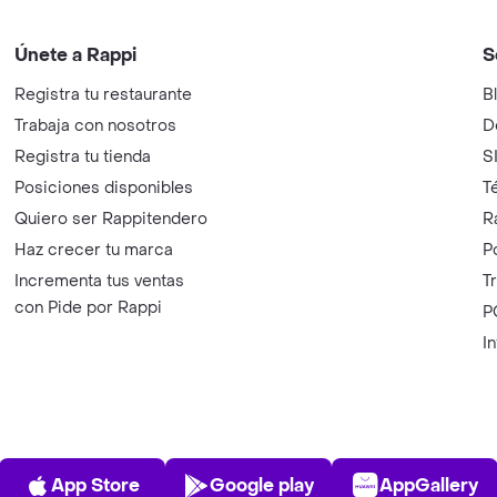
Únete a Rappi
S
Registra tu restaurante
B
Trabaja con nosotros
D
Registra tu tienda
S
Posiciones disponibles
T
Quiero ser Rappitendero
R
Haz crecer tu marca
P
Incrementa tus ventas
T
con Pide por Rappi
P
I
App Store
Play Store
AppGalle
App Store
Google play
AppGallery