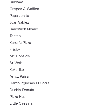
Subway
Crepes & Waffles
Papa John's
Juan Valdez
Sandwich Qbano
Tostao
Karen's Pizza
Frisby
Mc Donald's
Sr Wok
Kokoriko
Arroz Paisa
Hamburguesas El Corral
Dunkin' Donuts
Pizza Hut
Little Caesars