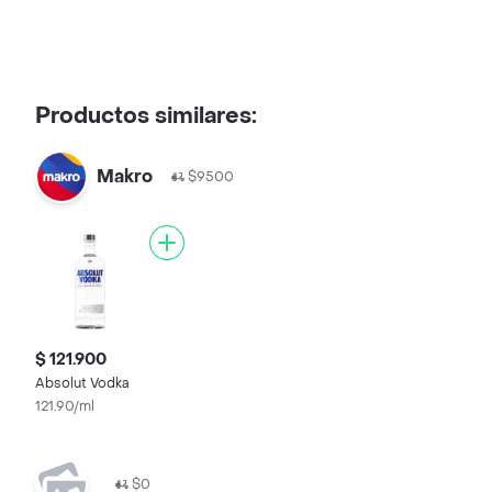
Productos similares:
Makro
$9500
$ 121.900
Absolut Vodka
121.90/ml
$0