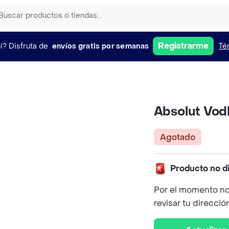
Registrarme
i?
Disfruta de
envíos gratis por semanas
Té
Absolut Vod
Agotado
Producto no d
Por el momento no
revisar tu direcció