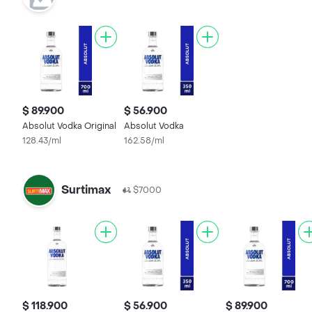
$ 89.900
$ 56.900
Absolut Vodka Original
Absolut Vodka
128.43/ml
162.58/ml
Surtimax
$7000
$ 118.900
$ 56.900
$ 89.900