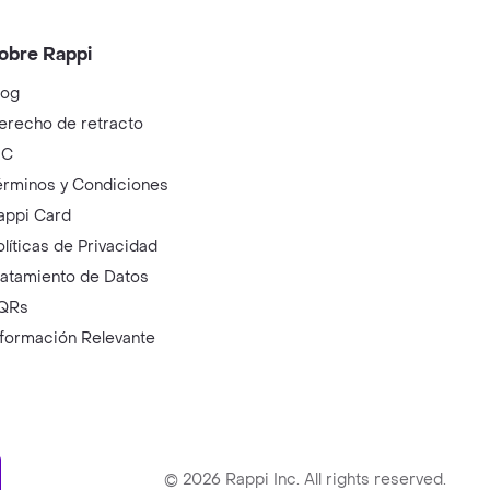
obre Rappi
log
erecho de retracto
IC
érminos y Condiciones
appi Card
olíticas de Privacidad
ratamiento de Datos
QRs
nformación Relevante
ry
©
2026
Rappi Inc. All rights reserved.