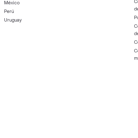
C
México
d
Perú
P
Uruguay
C
d
C
C
m