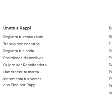
Únete a Rappi
S
Registra tu restaurante
B
Trabaja con nosotros
D
Registra tu tienda
S
Posiciones disponibles
T
Quiero ser Rappitendero
R
Haz crecer tu marca
P
Incrementa tus ventas
T
con Pide por Rappi
P
I