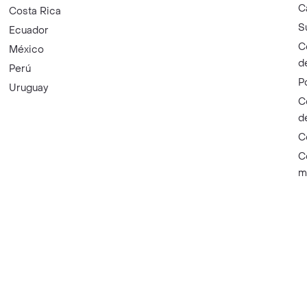
C
Costa Rica
S
Ecuador
C
México
d
Perú
P
Uruguay
C
d
C
C
m