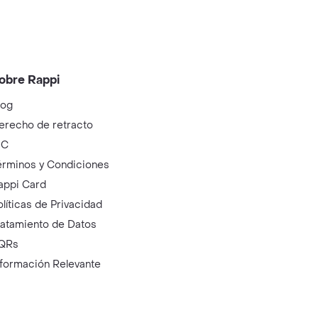
obre Rappi
log
erecho de retracto
IC
érminos y Condiciones
appi Card
olíticas de Privacidad
ratamiento de Datos
QRs
nformación Relevante