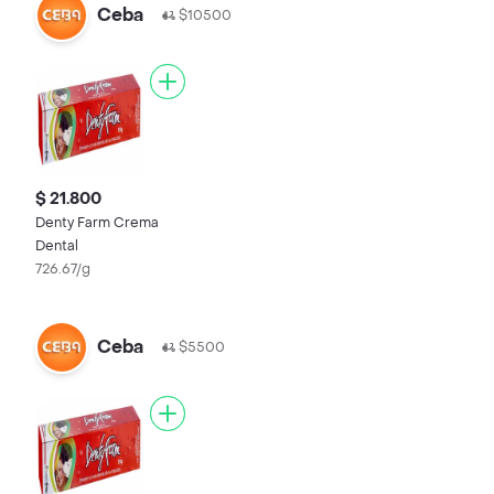
Ceba
$10500
$ 21.800
Denty Farm Crema
Dental
726.67/g
Ceba
$5500