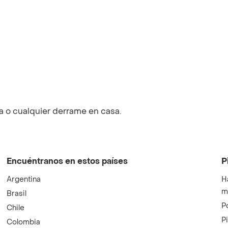
ea o cualquier derrame en casa.
Encuéntranos en estos países
P
Argentina
H
m
Brasil
P
Chile
P
Colombia