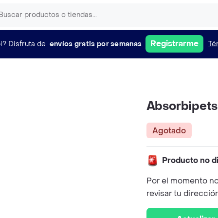
Registrarme
i?
Disfruta de
envíos gratis por semanas
Té
Absorbipets
Agotado
Producto no d
Por el momento no
revisar tu direcció