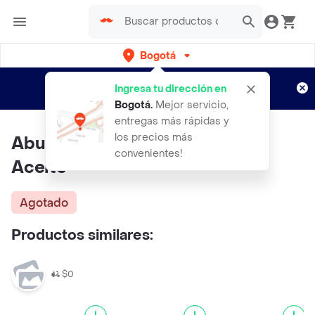
Bogotá
Regístrate
¿Nuevo en Rappi?
y disfruta de
Ingresa tu dirección en
envíos gratis por semanas
Aplican TyC
Bogotá
.
Mejor servicio,
entregas más rápidas y
los precios más
Aburra Macarela Lomo Fino En
convenientes!
Aceite
Agotado
Productos similares:
$0