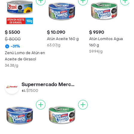
$ 5500
$ 10.090
$ 9590
$ 8000
Atún Aceite 160 g
Atún Lomitos Agua
63.07/g
160 g
-
31
%
59.94/g
Zenú Lomo de Atún en
Aceite de Girasol
34.38/g
Supermercado Mercaboy
$7500