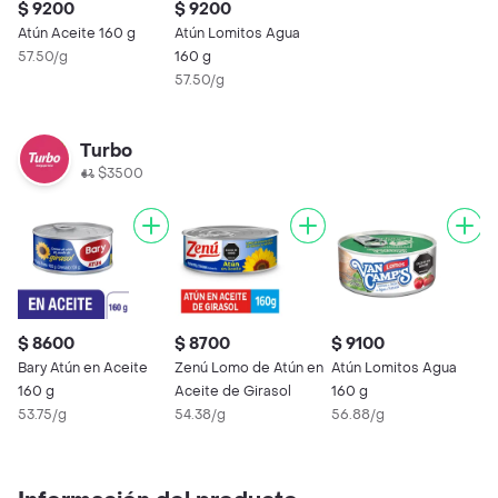
$ 9200
$ 9200
Atún Aceite 160 g
Atún Lomitos Agua
57.50/g
160 g
57.50/g
Turbo
$3500
$ 8600
$ 8700
$ 9100
$
Bary Atún en Aceite
Zenú Lomo de Atún en
Atún Lomitos Agua
A
160 g
Aceite de Girasol
160 g
6
53.75/g
54.38/g
56.88/g