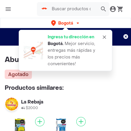
Bogotá
Regístrate
¿Nuevo en Rappi?
y disfruta de
Ingresa tu dirección en
envíos gratis por semanas
Aplican TyC
Bogotá
.
Mejor servicio,
entregas más rápidas y
los precios más
Aburra Macarela x 3 Unidades
convenientes!
Agotado
Productos similares:
La Rebaja
$2000