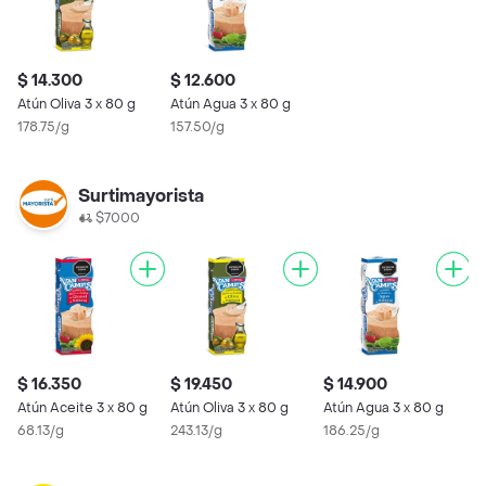
$ 14.300
$ 12.600
Atún Oliva 3 x 80 g
Atún Agua 3 x 80 g
178.75/g
157.50/g
Surtimayorista
$7000
$ 16.350
$ 19.450
$ 14.900
Atún Aceite 3 x 80 g
Atún Oliva 3 x 80 g
Atún Agua 3 x 80 g
68.13/g
243.13/g
186.25/g