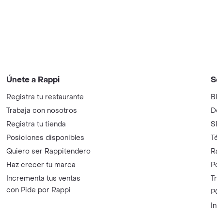
Únete a Rappi
S
Registra tu restaurante
B
Trabaja con nosotros
D
Registra tu tienda
S
Posiciones disponibles
T
Quiero ser Rappitendero
R
Haz crecer tu marca
P
Incrementa tus ventas
T
con Pide por Rappi
P
I