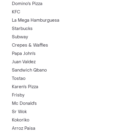
Domino's Pizza
KFC
La Mega Hamburguesa
Starbucks
Subway
Crepes & Waffles
Papa John's
Juan Valdez
Sandwich Qbano
Tostao
Karen's Pizza
Frisby
Mc Donald's
Sr Wok
Kokoriko
Arroz Paisa