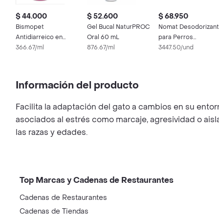
$ 44.000
$ 52.600
$ 68.950
Bismopet
Gel Bucal NaturPROC
Nomat Desodorizan
Antidiarreico en
Oral 60 mL
para Perros
Suspension Oral para
366.67/ml
876.67/ml
Comprimidos (75 mg
3447.50/und
Mascotas (1,75 g / 100
g)
Información del producto
Facilita la adaptación del gato a cambios en su ento
asociados al estrés como marcaje, agresividad o ais
las razas y edades.
Top Marcas y Cadenas de Restaurantes
Cadenas de Restaurantes
Cadenas de Tiendas