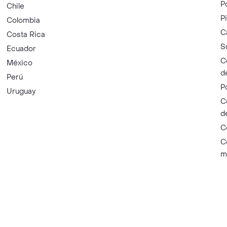
P
Chile
P
Colombia
C
Costa Rica
S
Ecuador
C
México
d
Perú
P
Uruguay
C
d
C
C
m