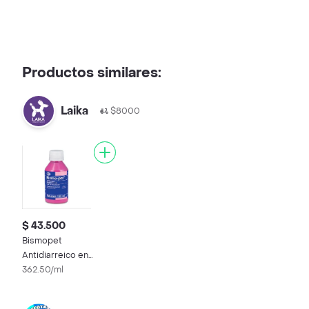
Productos similares:
Laika
$8000
$ 43.500
Bismopet
Antidiarreico en
Suspension Oral para
362.50/ml
Mascotas (1,75 g / 100
g)