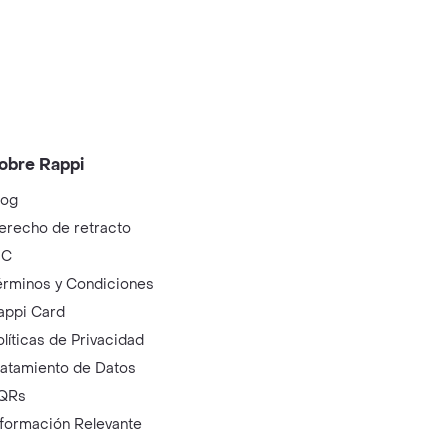
obre Rappi
log
erecho de retracto
IC
érminos y Condiciones
appi Card
olíticas de Privacidad
ratamiento de Datos
QRs
nformación Relevante