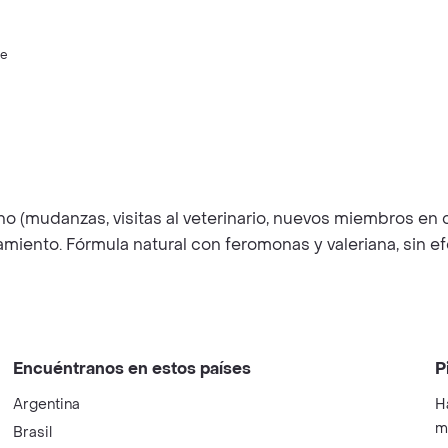
te
)
rno (mudanzas, visitas al veterinario, nuevos miembros en
lamiento. Fórmula natural con feromonas y valeriana, sin
Encuéntranos en estos países
P
Argentina
H
m
Brasil