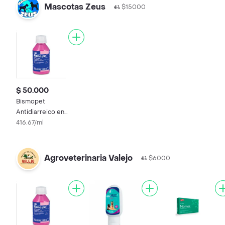
Mascotas Zeus
$15000
$ 50.000
Bismopet
Antidiarreico en
Suspension Oral para
416.67/ml
Mascotas (1,75 g / 100
g)
Agroveterinaria Valejo
$6000