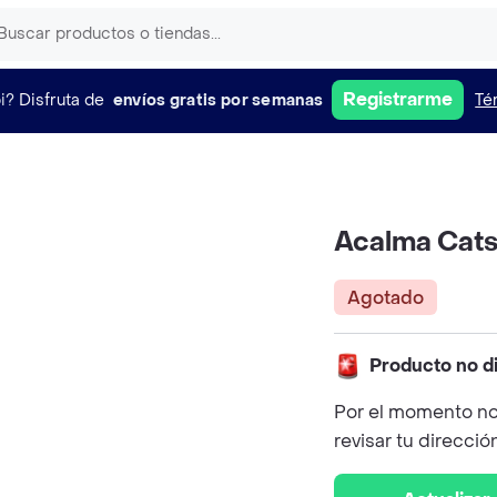
Registrarme
i?
Disfruta de
envíos gratis por semanas
Té
Acalma Cats
Agotado
Producto no d
Por el momento no
revisar tu direcció