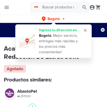
Bogotá
Regístrate
¿Nuevo en Rappi?
y disfruta de
Ingresa tu dirección en
envíos gratis por semanas
Aplican TyC
Bogotá
.
Mejor servicio,
entregas más rápidas y
los precios más
Acalma Spray Para Gatos
convenientes!
Reduccion De Estres 60ml
Agotado
Productos similares:
AbastoPet
$7000