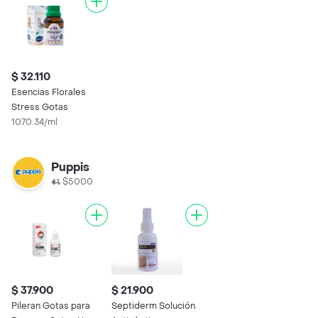
$ 32.110
Esencias Florales
Stress Gotas
1070.34/ml
Puppis
$5000
$ 37.900
$ 21.900
Pileran Gotas para
Septiderm Solución