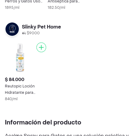
Perros y Gatos Uso
Antiséptica para
Veterinario (5 %)
1895/ml
Perros y Gatos
182.50/ml
Slinky Pet Home
$9000
$ 84.000
Reutopic Loción
Hidratante para
Perros Frasco 100ml
840/ml
Información del producto
Acalma Spray para Gatos es una solución práctica y