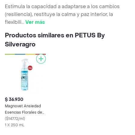
Estimula la capacidad a adaptarse a los cambios
(resiliencia), restituye la calma y paz interior, la
flexibili
...
Ver más
Productos similares en PETUS By
Silveragro
$ 36.930
Magnovet Ansiedad
Esencias Florales de
Bach
(
$147.72/ml
)
1 X 250 mL