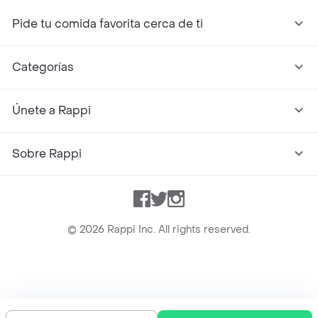
Pide tu comida favorita cerca de ti
Categorías
Únete a Rappi
Sobre Rappi
Facebook
Twitter
Instagram
©
2026
Rappi Inc. All rights reserved.
Rappi S.A.S. --- NIT 900.843.898-9 --- Calle 63 # 16A-02