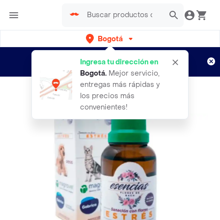
Bogotá
Regístrate
¿Nuevo en Rappi?
y disfruta de
Ingresa tu dirección en
envíos gratis por semanas
Aplican TyC
Bogotá
.
Mejor servicio,
entregas más rápidas y
los precios más
convenientes!