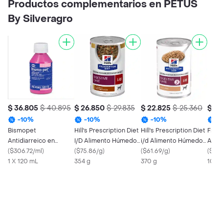
Productos complementarios en PETUS
By Silveragro
$ 36.805
$ 40.895
$ 26.850
$ 29.835
$ 22.825
$ 25.360
$ 3
-
10
%
-
10
%
-
10
%
Bismopet
Hill's Prescription Diet
Hill's Prescription Diet
Fre
Antidiarreico en
I/D Alimento Húmedo
i/d Alimento Húmedo
Abs
Suspension Oral para
(
$306.72/ml
)
para Perro Pollo y
(
$75.86/g
)
para Perro 369 g
(
$61.69/g
)
(
$3.
Mascotas (1,75 g / 100
1 X 120 mL
Vegetales 354 g
354 g
370 g
10 
g)