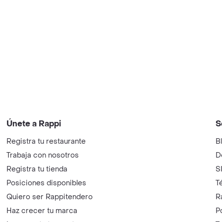
Únete a Rappi
S
Registra tu restaurante
B
Trabaja con nosotros
D
Registra tu tienda
S
Posiciones disponibles
T
Quiero ser Rappitendero
R
Haz crecer tu marca
P