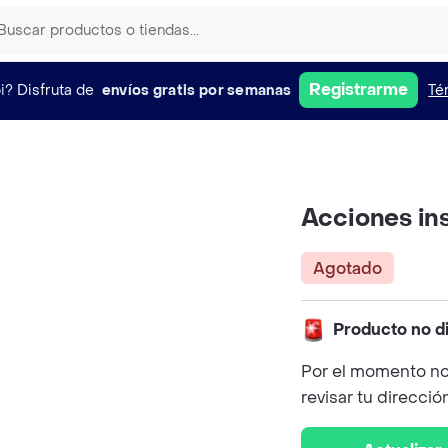
Registrarme
i?
Disfruta de
envíos gratis por semanas
Té
Acciones ins
Agotado
Producto no d
Por el momento no
revisar tu direcció