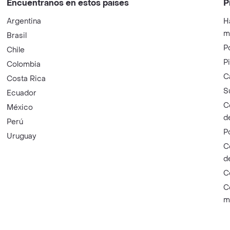
Encuéntranos en estos países
P
Argentina
H
m
Brasil
P
Chile
P
Colombia
C
Costa Rica
S
Ecuador
C
México
d
Perú
P
Uruguay
C
d
C
C
m