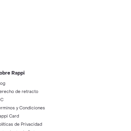
obre Rappi
log
erecho de retracto
IC
érminos y Condiciones
appi Card
olíticas de Privacidad