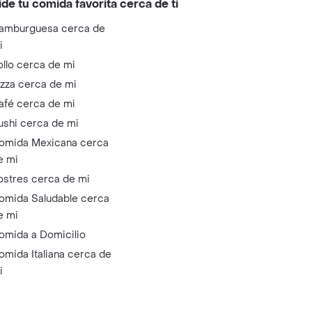
ide tu comida favorita cerca de ti
amburguesa cerca de
i
ollo cerca de mi
izza cerca de mi
afé cerca de mi
ushi cerca de mi
omida Mexicana cerca
e mi
ostres cerca de mi
omida Saludable cerca
e mi
omida a Domicilio
omida Italiana cerca de
i