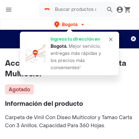
Bogotá
Regístrate
¿Nuevo en Rappi?
y disfruta de
Ingresa tu dirección en
envíos gratis por semanas
Aplican TyC
Bogotá
.
Mejor servicio,
entregas más rápidas y
los precios más
Acco Carpeta Diseo o3 1 12 Carta
convenientes!
Multicolor
Agotado
Información del producto
Carpeta de Vinil Con Diseo Multicolor y Tamao Carta
Con 3 Anillos. Capacidad Para 360 Hojas.