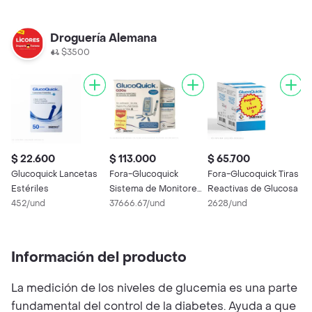
Droguería Alemana
$3500
$ 22.600
$ 113.000
$ 65.700
Glucoquick Lancetas
Fora-Glucoquick
Fora-Glucoquick Tiras
Estériles
Sistema de Monitoreo
Reactivas de Glucosa
452/und
de Glucosa
37666.67/und
2628/und
Información del producto
La medición de los niveles de glucemia es una parte
fundamental del control de la diabetes. Ayuda a que