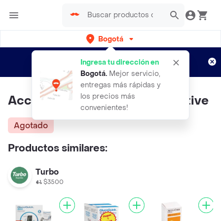
Bogotá
Regístrate
¿Nuevo en Rappi?
y disfruta de
Ingresa tu dirección en
envíos gratis por semanas
Aplican TyC
Bogotá
.
Mejor servicio,
entregas más rápidas y
los precios más
Accu-Chek Tiras Reactivas Active
convenientes!
Agotado
Productos similares:
Turbo
$3500