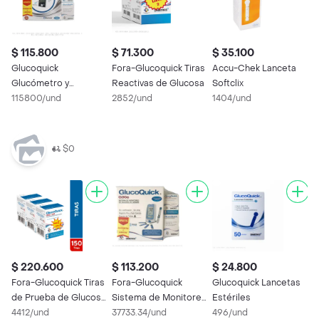
$ 115.800
$ 71.300
$ 35.100
$
Glucoquick
Fora-Glucoquick Tiras
Accu-Chek Lanceta
A
Glucómetro y
Reactivas de Glucosa
Softclix
R
Lancetas + 50 Tiras
115800/und
2852/und
1404/und
0
3
$0
$ 220.600
$ 113.200
$ 24.800
Fora-Glucoquick Tiras
Fora-Glucoquick
Glucoquick Lancetas
de Prueba de Glucosa
Sistema de Monitoreo
Estériles
en Sangre
4412/und
de Glucosa
37733.34/und
496/und