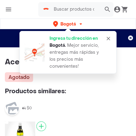
Bogotá
Regístrate
¿Nuevo en Rappi?
y disfruta de
Ingresa tu dirección en
envíos gratis por semanas
Aplican TyC
Bogotá
.
Mejor servicio,
entregas más rápidas y
los precios más
Aceite Almendras x 120 mL
convenientes!
Agotado
Productos similares:
$0