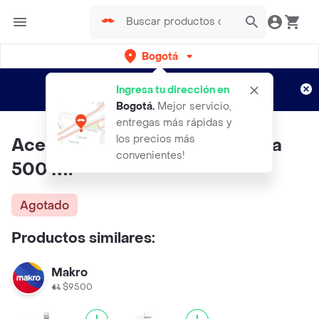
Bogotá
Regístrate
¿Nuevo en Rappi?
y disfruta de
Ingresa tu dirección en
envíos gratis por semanas
Aplican TyC
Bogotá
.
Mejor servicio,
entregas más rápidas y
los precios más
Aceite Bon Life Vegetal De Soya
convenientes!
500 Ml
Agotado
Productos similares:
Makro
$9500