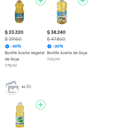
$ 23.320
$ 38.240
$ 29.150
$ 47.800
-
20
%
-
20
%
Bonlife Aceite Vegetal
Bonlife Aceite de Soya
de Soya
7.65/ml
7.78/ml
$0