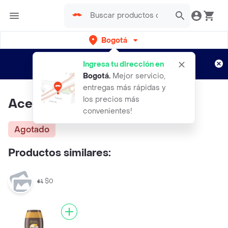
Bogotá
Regístrate
¿Nuevo en Rappi?
y disfruta de
Ingresa tu dirección en
envíos gratis por semanas
Aplican TyC
Bogotá
.
Mejor servicio,
entregas más rápidas y
los precios más
Aceite Bronceador FPS 4
convenientes!
Agotado
Productos similares:
$0