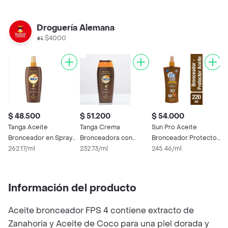
Droguería Alemana
$4000
$ 48.500
$ 51.200
$ 54.000
$
Tanga Aceite
Tanga Crema
Sun Pro Aceite
T
Bronceador en Spray
Bronceadora con
Bronceador Protector
B
SPF 4
262.17/ml
Aceite de Zanahioria
232.73/ml
Solar SPF 30
245.46/ml
3
SPF4
Información del producto
Aceite bronceador FPS 4 contiene extracto de
Zanahoria y Aceite de Coco para una piel dorada y