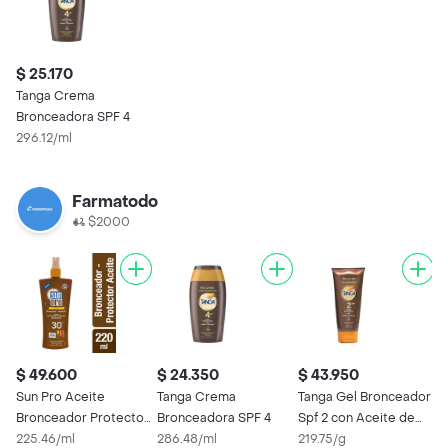
$ 25.170
Tanga Crema
Bronceadora SPF 4
296.12/ml
Farmatodo
$2000
$ 49.600
$ 24.350
$ 43.950
Sun Pro Aceite
Tanga Crema
Tanga Gel Bronceador
Bronceador Protector
Bronceadora SPF 4
Spf 2 con Aceite de
Solar SPF 30
225.46/ml
286.48/ml
Zanahoria
219.75/g