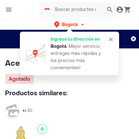
Bogotá
Regístrate
¿Nuevo en Rappi?
y disfruta de
Ingresa tu dirección en
envíos gratis por semanas
Aplican TyC
Bogotá
.
Mejor servicio,
entregas más rápidas y
los precios más
Aceite Coco Nikkis
convenientes!
Agotado
Productos similares:
$0