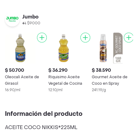
Jumbo
$9000
$ 50.700
$ 36.290
$ 38.590
Oleocali Aceite de
Riquisimo Aceite
Gourmet Aceite de
Girasol
Vegetal de Cocina
Coco en Spray
16.90/ml
12.10/ml
241.19/g
Información del producto
ACEITE COCO NIKKIS*225ML