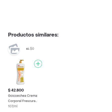
Productos similares:
$0
$ 42.800
Goicoechea Crema
Corporal Frescura
Arica y Manzanilla
107/ml