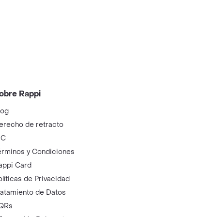
obre Rappi
log
erecho de retracto
IC
érminos y Condiciones
appi Card
olíticas de Privacidad
ratamiento de Datos
QRs