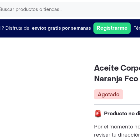
Registrarme
i?
Disfruta de
envíos gratis por semanas
Té
Aceite Corp
Naranja Fco
Agotado
Producto no d
Por el momento no
revisar tu direcció