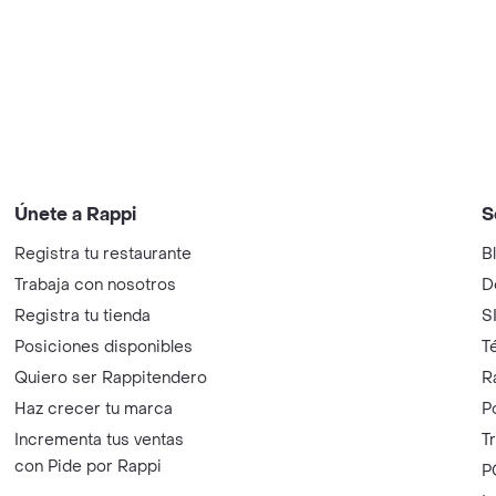
Únete a Rappi
S
Registra tu restaurante
B
Trabaja con nosotros
D
Registra tu tienda
S
Posiciones disponibles
T
Quiero ser Rappitendero
R
Haz crecer tu marca
P
Incrementa tus ventas
T
con Pide por Rappi
P