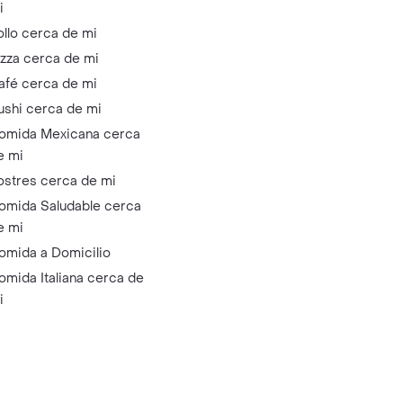
i
ollo cerca de mi
izza cerca de mi
afé cerca de mi
ushi cerca de mi
omida Mexicana cerca
e mi
ostres cerca de mi
omida Saludable cerca
e mi
omida a Domicilio
omida Italiana cerca de
i