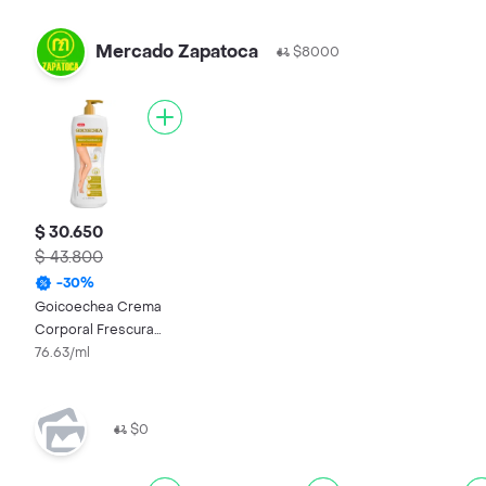
Mercado Zapatoca
$8000
$ 30.650
$ 43.800
-
30
%
Goicoechea Crema
Corporal Frescura
Arica y Manzanilla
76.63/ml
$0