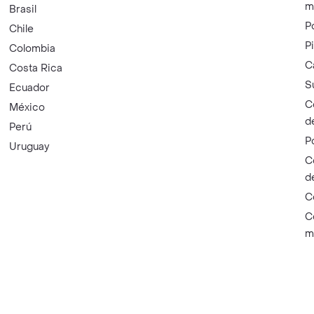
m
Brasil
P
Chile
P
Colombia
C
Costa Rica
S
Ecuador
C
México
d
Perú
P
Uruguay
C
d
C
C
m