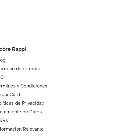
obre Rappi
log
erecho de retracto
IC
érminos y Condiciones
appi Card
olíticas de Privacidad
ratamiento de Datos
QRs
nformación Relevante