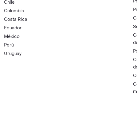
P
Chile
P
Colombia
C
Costa Rica
S
Ecuador
C
México
d
Perú
P
Uruguay
C
d
C
C
m