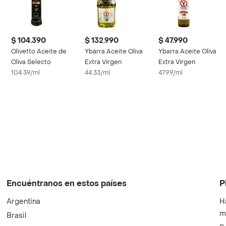
$ 104.390
$ 132.990
$ 47.990
Olivetto Aceite de
Ybarra Aceite Oliva
Ybarra Aceite Oliva
Oliva Selecto
Extra Virgen
Extra Virgen
104.39/ml
44.33/ml
47.99/ml
Encuéntranos en estos países
P
Argentina
H
m
Brasil