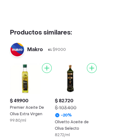
Productos similares:
Makro
$9000
$ 49.900
$ 82.720
Premier Aceite De
$ 103.400
Oliva Extra Virgen
-
20
%
99.80/ml
Olivetto Aceite de
Oliva Selecto
82.72/ml