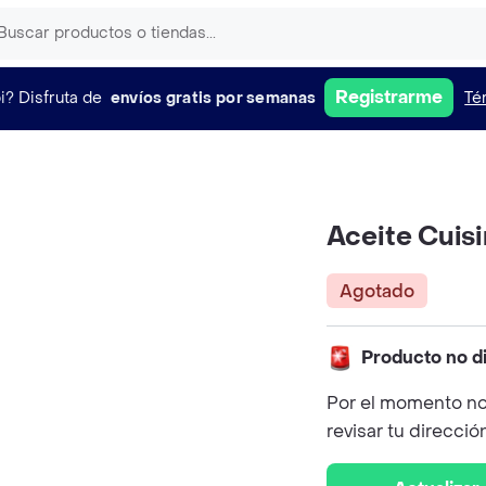
Registrarme
i?
Disfruta de
envíos gratis por semanas
Té
Aceite Cuis
Agotado
Producto no d
Por el momento no
revisar tu direcció