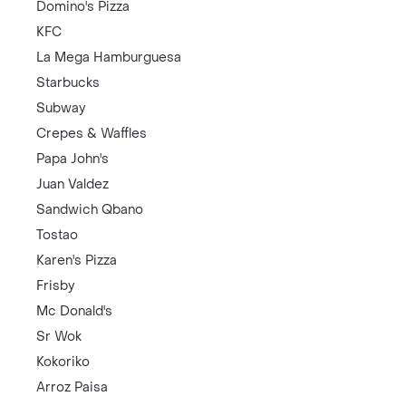
Domino's Pizza
KFC
La Mega Hamburguesa
Starbucks
Subway
Crepes & Waffles
Papa John's
Juan Valdez
Sandwich Qbano
Tostao
Karen's Pizza
Frisby
Mc Donald's
Sr Wok
Kokoriko
Arroz Paisa