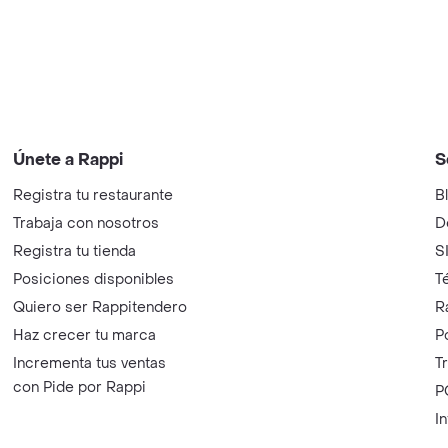
Únete a Rappi
S
Registra tu restaurante
B
Trabaja con nosotros
D
Registra tu tienda
S
Posiciones disponibles
T
Quiero ser Rappitendero
R
Haz crecer tu marca
P
Incrementa tus ventas
T
con Pide por Rappi
P
I