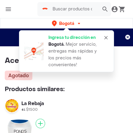
Bogotá
Regístrate
¿Nuevo en Rappi?
y disfruta de
Ingresa tu dirección en
envíos gratis por semanas
Aplican TyC
Bogotá
.
Mejor servicio,
entregas más rápidas y
los precios más
Aceite De Almendras 25 Ml
convenientes!
Agotado
Productos similares:
La Rebaja
$1500