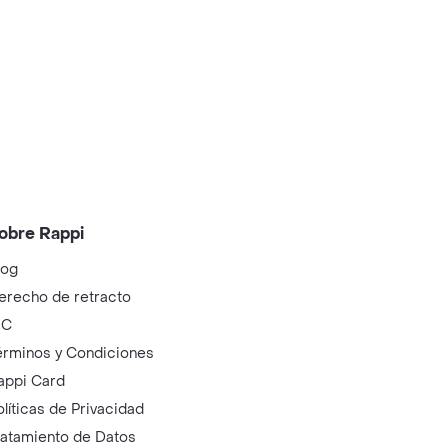
obre Rappi
log
erecho de retracto
IC
érminos y Condiciones
appi Card
olíticas de Privacidad
ratamiento de Datos