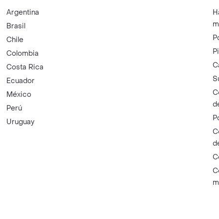
Argentina
H
m
Brasil
P
Chile
P
Colombia
C
Costa Rica
S
Ecuador
C
México
d
Perú
P
Uruguay
C
d
C
C
m