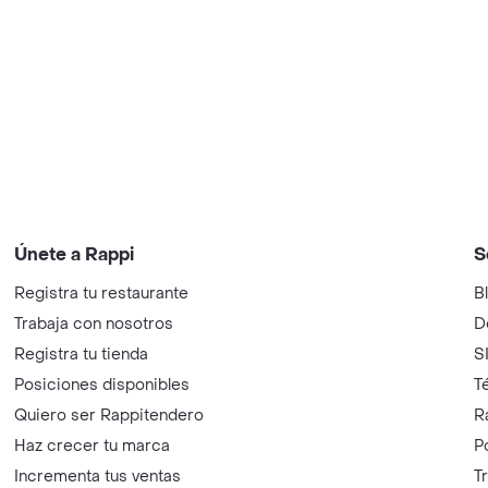
Únete a Rappi
S
Registra tu restaurante
B
Trabaja con nosotros
D
Registra tu tienda
S
Posiciones disponibles
T
Quiero ser Rappitendero
R
Haz crecer tu marca
P
Incrementa tus ventas
T