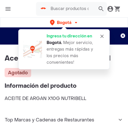
Bogotá
Regístrate
¿Nuevo en Rappi?
y disfruta de
Ingresa tu dirección en
envíos gratis por semanas
Aplican TyC
Bogotá
.
Mejor servicio,
entregas más rápidas y
los precios más
Aceite De Argan X10g Nutribell
convenientes!
Agotado
Información del producto
ACEITE DE ARGAN X10G NUTRIBELL
Top Marcas y Cadenas de Restaurantes