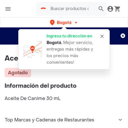
Bogotá
Regístrate
¿Nuevo en Rappi?
y disfruta de
Ingresa tu dirección en
envíos gratis por semanas
Aplican TyC
Bogotá
.
Mejor servicio,
entregas más rápidas y
los precios más
Aceite De Canime
convenientes!
Agotado
Información del producto
Aceite De Canime 30 mL
Top Marcas y Cadenas de Restaurantes