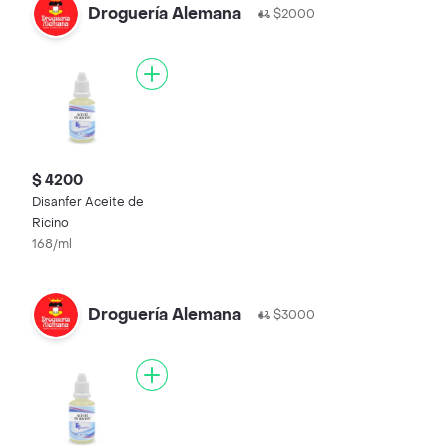
Droguería Alemana
$2000
$ 4200
Disanfer Aceite de
Ricino
168/ml
Droguería Alemana
$3000