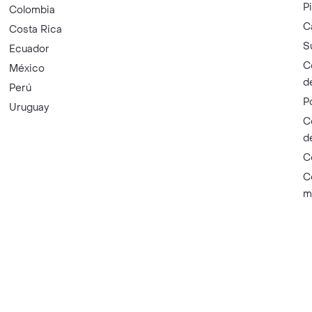
P
Colombia
C
Costa Rica
S
Ecuador
C
México
d
Perú
P
Uruguay
C
d
C
C
m