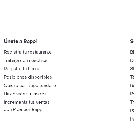
Únete a Rappi
S
Registra tu restaurante
B
Trabaja con nosotros
D
Registra tu tienda
S
Posiciones disponibles
T
Quiero ser Rappitendero
R
Haz crecer tu marca
P
Incrementa tus ventas
T
con Pide por Rappi
P
I