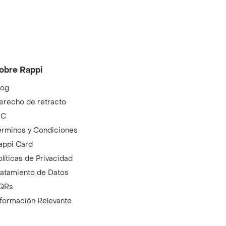
obre Rappi
log
erecho de retracto
IC
érminos y Condiciones
appi Card
olíticas de Privacidad
ratamiento de Datos
QRs
nformación Relevante