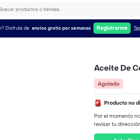
Registrarme
i?
Disfruta de
envíos gratis por semanas
Té
Aceite De C
Agotado
Producto no d
Por el momento no
revisar tu direcció