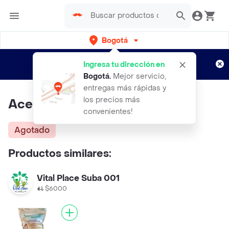
Bogotá
Regístrate
¿Nuevo en Rappi?
y disfruta de
Ingresa tu dirección en
envíos gratis por semanas
Aplican TyC
Bogotá
.
Mejor servicio,
entregas más rápidas y
los precios más
Aceite De Copaiba 30 Cc
convenientes!
Agotado
Productos similares:
Vital Place Suba 001
$6000