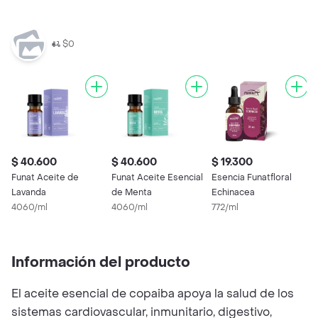
$0
$ 40.600
$ 40.600
$ 19.300
$
Funat Aceite de
Funat Aceite Esencial
Esencia Funatfloral
F
Lavanda
de Menta
Echinacea
S
4060/ml
4060/ml
772/ml
N
7
Información del producto
El aceite esencial de copaiba apoya la salud de los
sistemas cardiovascular, inmunitario, digestivo,