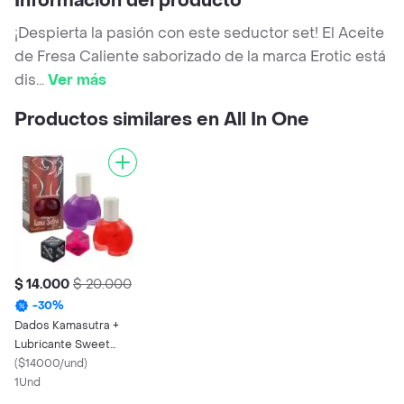
Información del producto
¡Despierta la pasión con este seductor set! El Aceite
de Fresa Caliente saborizado de la marca Erotic está
dis
...
Ver más
Productos similares en All In One
$ 14.000
$ 20.000
-
30
%
Dados Kamasutra +
Lubricante Sweet
Love 12 Ml
(
$14000/und
)
1Und