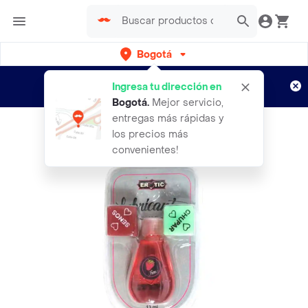
Bogotá
Regístrate
¿Nuevo en Rappi?
y disfruta de
Ingresa tu dirección en
envíos gratis por semanas
Aplican TyC
Bogotá
.
Mejor servicio,
entregas más rápidas y
los precios más
convenientes!