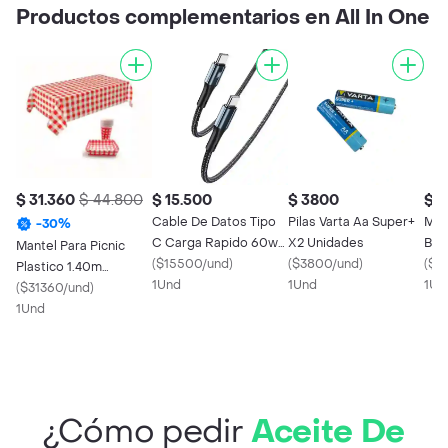
Productos complementarios en All In One
$ 31.360
$ 44.800
$ 15.500
$ 3800
$ 1
Cable De Datos Tipo
Pilas Varta Aa Super+
Med
-
30
%
C Carga Rapido 60w
X2 Unidades
Blan
Mantel Para Picnic
Juqu Jq-13
(
$15500/und
)
(
$3800/und
)
Mar
(
$1
Plastico 1.40m
1Und
1Und
Rodi
1Un
X2.00m + Vasos X12 +
(
$31360/und
)
Platos X12
1Und
¿Cómo pedir
Aceite De