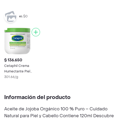
Seca
$0
$ 136.650
Cetaphil Crema
Humectante Piel
Sensible Seca a muy
301.66/g
Seca
Información del producto
Aceite de Jojoba Orgánico 100 % Puro – Cuidado
Natural para Piel y Cabello Contiene 120ml Descubre