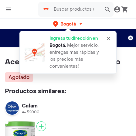
Bogotá
Regístrate
¿Nuevo en Rappi?
y disfruta de
Ingresa tu dirección en
envíos gratis por semanas
Aplican TyC
Bogotá
.
Mejor servicio,
entregas más rápidas y
los precios más
Aceite De Jojoba Organico Puro
convenientes!
Agotado
Productos similares:
Cafam
$2000