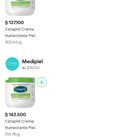
$ 137.100
Cetaphil Crema
Humectante Piel
Sensible Seca a muy
302.65/g
Seca
Medipiel
$3000
$ 143.500
Cetaphil Crema
Humectante Piel
Sensible Seca a muy
316.78/g