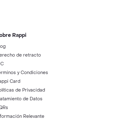
obre Rappi
log
erecho de retracto
IC
érminos y Condiciones
appi Card
olíticas de Privacidad
ratamiento de Datos
QRs
nformación Relevante