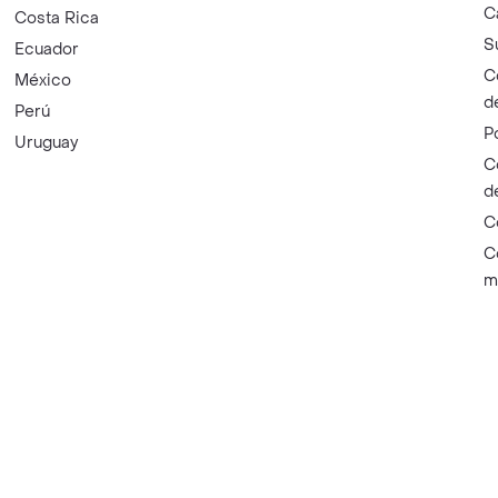
C
Costa Rica
S
Ecuador
C
México
d
Perú
P
Uruguay
C
d
C
C
m