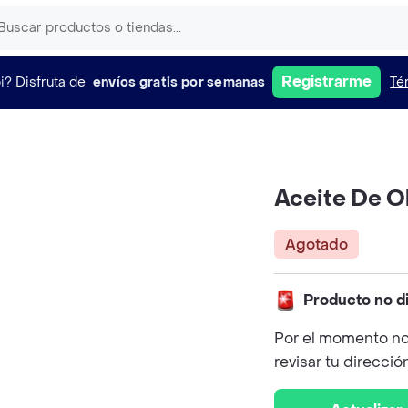
Registrarme
i?
Disfruta de
envíos gratis por semanas
Té
Aceite De O
Agotado
Producto no d
Por el momento no
revisar tu direcció