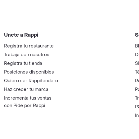
Únete a Rappi
S
Registra tu restaurante
B
Trabaja con nosotros
D
Registra tu tienda
S
Posiciones disponibles
T
Quiero ser Rappitendero
R
Haz crecer tu marca
P
Incrementa tus ventas
T
con Pide por Rappi
P
I