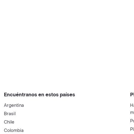
Encuéntranos en estos países
P
Argentina
H
m
Brasil
P
Chile
P
Colombia