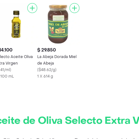
14.100
$ 29.850
lecto Aceite Oliva
La Abeja Dorada Miel
tra Virgen
de Abeja
141/ml
)
(
$48.62/g
)
x 100 mL
1 X 614 g
eite de Oliva Selecto Extra 