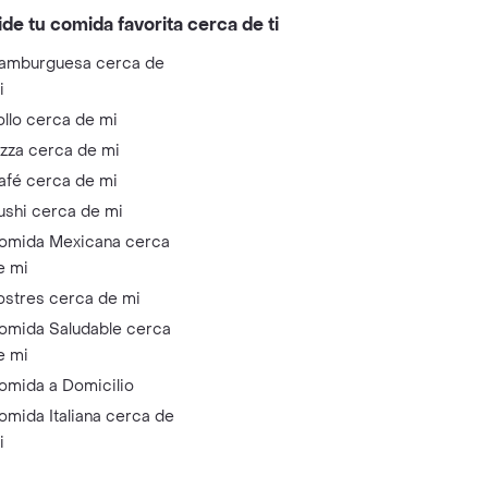
ide tu comida favorita cerca de ti
amburguesa cerca de
i
ollo cerca de mi
izza cerca de mi
afé cerca de mi
ushi cerca de mi
omida Mexicana cerca
e mi
ostres cerca de mi
omida Saludable cerca
e mi
omida a Domicilio
omida Italiana cerca de
i