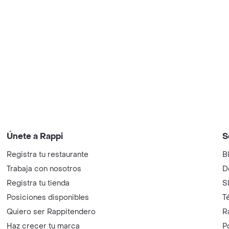
Únete a Rappi
S
Registra tu restaurante
B
Trabaja con nosotros
D
Registra tu tienda
S
Posiciones disponibles
T
Quiero ser Rappitendero
R
Haz crecer tu marca
P