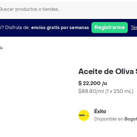
Registrarme
i?
Disfruta de
envíos gratis por semanas
Té
la
Aceite de Oliva 
$ 22.200
/
u
$88.80/ml
(
1 x 250 mL
)
Éxito
Disponible en
Bogo