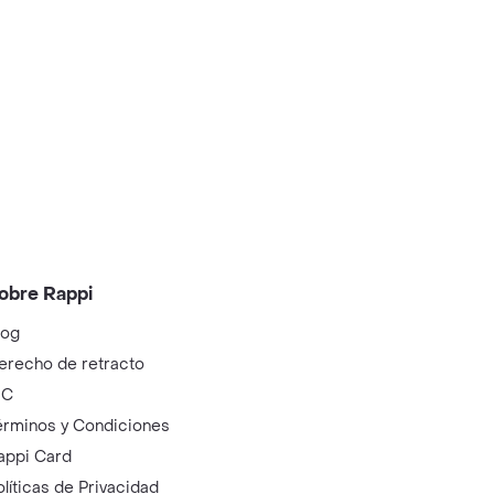
obre Rappi
log
erecho de retracto
IC
érminos y Condiciones
appi Card
olíticas de Privacidad