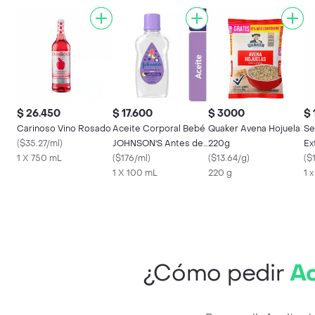
$ 26.450
$ 17.600
$ 3000
$ 
Carinoso Vino Rosado
Aceite Corporal Bebé
Quaker Avena Hojuela
Se
(
$35.27/ml
)
JOHNSON'S Antes de
220g
Ex
1 X 750 mL
Dormir 100 ML
(
$176/ml
)
(
$13.64/g
)
(
$
1 X 100 mL
220 g
1 
¿Cómo pedir
Ac