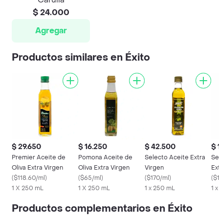
$ 24.000
Agregar
Productos similares en Éxito
$ 29.650
$ 16.250
$ 42.500
$ 
Premier Aceite de
Pomona Aceite de
Selecto Aceite Extra
Se
Oliva Extra Virgen
Oliva Extra Virgen
Virgen
Ex
(
$118.60/ml
)
(
$65/ml
)
(
$170/ml
)
(
$
1 X 250 mL
1 X 250 mL
1 x 250 mL
1 
Productos complementarios en Éxito