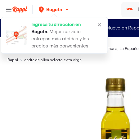
Bogotá
Ingresa tu dirección en
¿Nuevo en Rapp
Bogotá
.
Mejor servicio,
entregas más rápidas y los
precios más convenientes!
Búsquedas relacionadas:
Aceite
,
Selecto
,
Premier
,
Pomona
,
La Españo
Rappi
aceite de oliva selecto extra virge