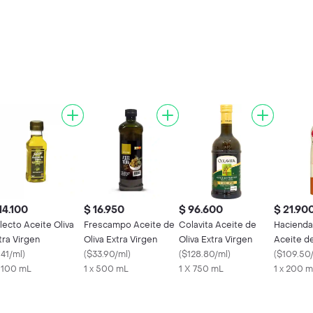
14.100
$ 16.950
$ 96.600
$ 21.90
lecto Aceite Oliva
Frescampo Aceite de
Colavita Aceite de
Haciend
tra Virgen
Oliva Extra Virgen
Oliva Extra Virgen
Aceite de
141/ml
)
(
$33.90/ml
)
(
$128.80/ml
)
Oliva Ext
(
$109.50
x 100 mL
1 x 500 mL
1 X 750 mL
1 x 200 