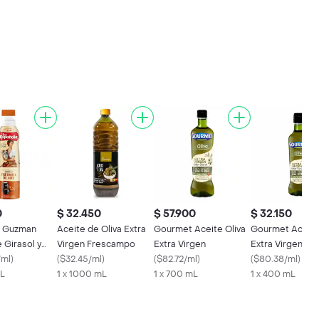
0
$ 32.450
$ 57.900
$ 32.150
a Guzman
Aceite de Oliva Extra
Gourmet Aceite Oliva
Gourmet Aceite
 Girasol y
Virgen Frescampo
Extra Virgen
Extra Virgen
ra Virgen
/ml
)
(
$32.45/ml
)
(
$82.72/ml
)
(
$80.38/ml
)
mL
1 x 1000 mL
1 x 700 mL
1 x 400 mL