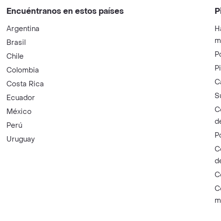
Encuéntranos en estos países
P
Argentina
H
m
Brasil
P
Chile
P
Colombia
C
Costa Rica
S
Ecuador
C
México
d
Perú
P
Uruguay
C
d
C
C
m