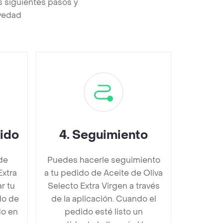
s siguientes pasos y
evedad
dido
4
.
Seguimiento
de
Puedes hacerle seguimiento
Extra
a tu pedido de Aceite de Oliva
r tu
Selecto Extra Virgen a través
do de
de la aplicación. Cuando el
do en
pedido esté listo un