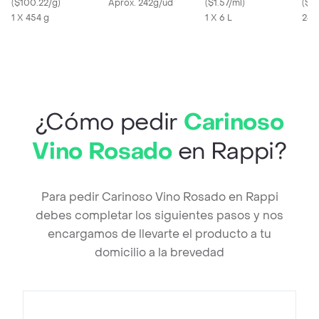
Balanceado
(
$100.22/g
)
Aprox. 242g/ud
(
$1.57/ml
)
(
$5
1 X 454 g
1 X 6 L
24 
¿Cómo pedir
Carinoso
Vino Rosado
en Rappi?
Para pedir Carinoso Vino Rosado en Rappi
debes completar los siguientes pasos y nos
encargamos de llevarte el producto a tu
domicilio a la brevedad