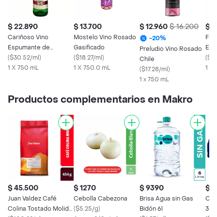
$ 22.890
$ 13.700
$ 12.960
$ 16.200
$ 3
Cariñoso Vino
Mostelo Vino Rosado
Friz
-
20
%
Espumante de
Gasificado
Esp
Preludio Vino Rosado
Manzana
(
$30.52/ml
)
(
$18.27/ml
)
Ros
(
$40
Chile
1 X 750 mL
1 X 750.0 mL
1 X
(
$17.28/ml
)
1 x 750 mL
Productos complementarios en Makro
$ 45.500
$ 1270
$ 9390
$ 1
Juan Valdez Café
Cebolla Cabezona
Brisa Agua sin Gas
Cris
Colina Tostado Molido
(
$5.25/g
)
Bidón 6l
300