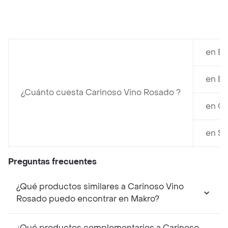
en Éx
en Éx
¿Cuánto cuesta Carinoso Vino Rosado ?
en Ca
en Su
Preguntas frecuentes
¿Qué productos similares a Carinoso Vino
Rosado puedo encontrar en Makro?
¿Qué productos complementarios a Carinoso