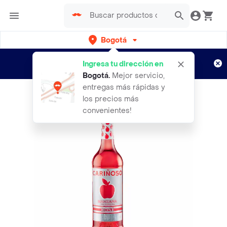
Bogotá
Regístrate
¿Nuevo en Rappi?
y disfruta de
Ingresa tu dirección en
envíos gratis por semanas
Aplican TyC
Bogotá
.
Mejor servicio,
entregas más rápidas y
los precios más
convenientes!