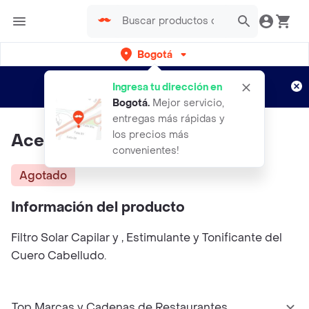
Bogotá
Regístrate
¿Nuevo en Rappi?
y disfruta de
Ingresa tu dirección en
envíos gratis por semanas
Aplican TyC
Bogotá
.
Mejor servicio,
entregas más rápidas y
los precios más
Aceite De Romero Lissia 115ml
convenientes!
Agotado
Información del producto
Filtro Solar Capilar y , Estimulante y Tonificante del
Cuero Cabelludo.
Top Marcas y Cadenas de Restaurantes