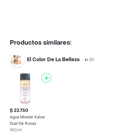
Productos similares:
El Color De La Belleza
$0
$ 22.750
Agua Micelar Kaloe
Dual De Rosas
182/ml