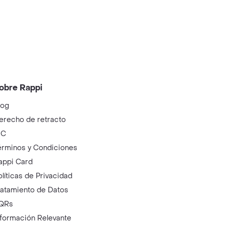
obre Rappi
log
erecho de retracto
IC
érminos y Condiciones
appi Card
olíticas de Privacidad
ratamiento de Datos
QRs
nformación Relevante