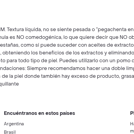
UM. Textura líquida, no se siente pesada o “pegachent
la es NO comedogénica, lo que quiere decir que NO obs
 o pestañas, como si puede suceder con aceites de extrac
, obteniendo los beneficios de los extractos y eliminand
 Apto para todo tipo de piel. Puedes utilizarlo con un pomo
endaciones: Siempre recomendamos hacer una doble limp
s de la piel donde también hay exceso de producto, gras
uillante
Encuéntranos en estos países
P
Argentina
H
m
Brasil