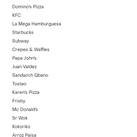
Domino's Pizza
KFC
La Mega Hamburguesa
Starbucks
Subway
Crepes & Waffles
Papa John's
Juan Valdez
Sandwich Qbano
Tostao
Karen's Pizza
Frisby
Mc Donald's
Sr Wok
Kokoriko
Arroz Paisa