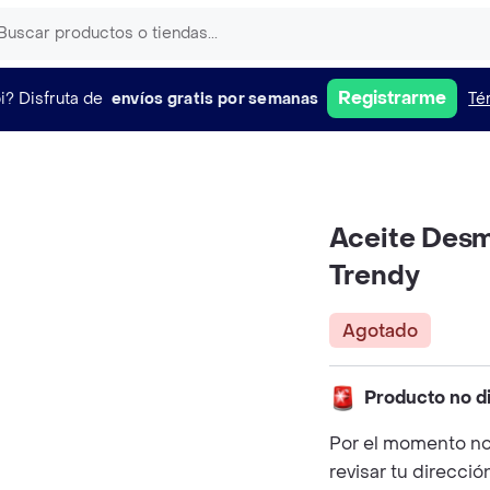
Registrarme
i?
Disfruta de
envíos gratis por semanas
Té
Aceite Desm
Trendy
Agotado
Producto no d
Por el momento no
revisar tu direcció