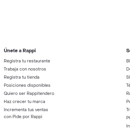
Únete a Rappi
S
Registra tu restaurante
B
Trabaja con nosotros
D
Registra tu tienda
S
Posiciones disponibles
T
Quiero ser Rappitendero
R
Haz crecer tu marca
P
Incrementa tus ventas
T
con Pide por Rappi
P
I