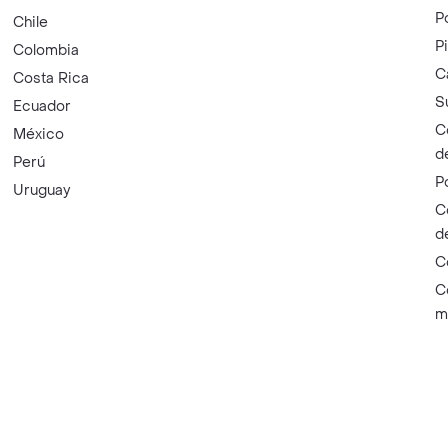
P
Chile
P
Colombia
C
Costa Rica
S
Ecuador
C
México
d
Perú
P
Uruguay
C
d
C
C
m