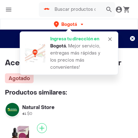
Bogotá
Regístrate
¿Nuevo en Rappi?
y disfruta de
Ingresa tu dirección en
envíos gratis por semanas
Aplican TyC
Bogotá
.
Mejor servicio,
entregas más rápidas y
los precios más
Aceite Esencial Romero Casvior
convenientes!
Agotado
Productos similares:
Natural Store
$0