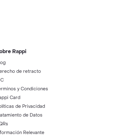
obre Rappi
log
erecho de retracto
IC
érminos y Condiciones
appi Card
olíticas de Privacidad
ratamiento de Datos
QRs
nformación Relevante