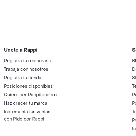
Únete a Rappi
S
Registra tu restaurante
B
Trabaja con nosotros
D
Registra tu tienda
S
Posiciones disponibles
T
Quiero ser Rappitendero
R
Haz crecer tu marca
P
Incrementa tus ventas
T
con Pide por Rappi
P
I