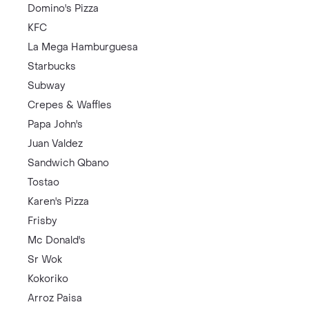
Domino's Pizza
KFC
La Mega Hamburguesa
Starbucks
Subway
Crepes & Waffles
Papa John's
Juan Valdez
Sandwich Qbano
Tostao
Karen's Pizza
Frisby
Mc Donald's
Sr Wok
Kokoriko
Arroz Paisa