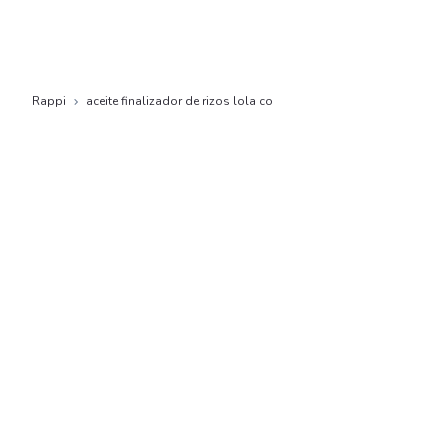
Rappi
aceite finalizador de rizos lola co