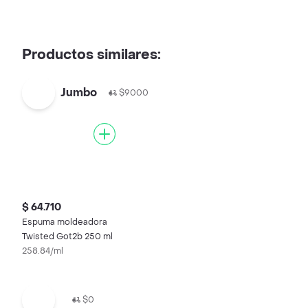
Productos similares:
Jumbo
$9000
$ 64.710
Espuma moldeadora
Twisted Got2b 250 ml
258.84/ml
$0