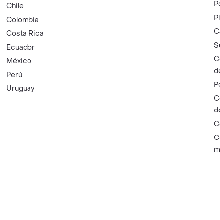
P
Chile
P
Colombia
C
Costa Rica
S
Ecuador
C
México
d
Perú
P
Uruguay
C
d
C
C
m