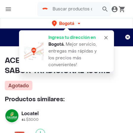
Bogotá
Regístrate
¿Nuevo en Rappi?
y disfruta de
Ingresa tu dirección en
envíos gratis por semanas
Aplican TyC
Bogotá
.
Mejor servicio,
entregas más rápidas y
los precios más
ACEITE HIGADO DE BACALAO
convenientes!
SABOR TRADICIONAL 180ML
Agotado
Productos similares:
Locatel
$3000