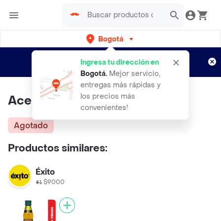
Bogotá
Regístrate
¿Nuevo en Rappi?
y disfruta de
Ingresa tu dirección en
envíos gratis por semanas
Aplican TyC
Bogotá
.
Mejor servicio,
entregas más rápidas y
los precios más
Aceite La Garza 250ml
convenientes!
Agotado
Productos similares:
Éxito
$9000