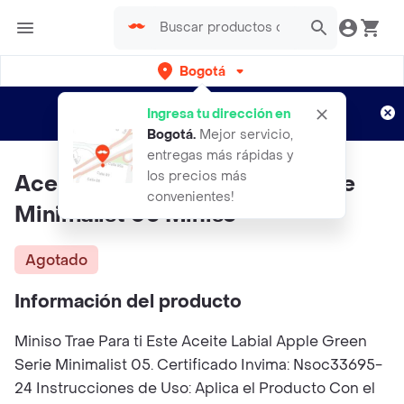
Bogotá
Regístrate
¿Nuevo en Rappi?
y disfruta de
Ingresa tu dirección en
envíos gratis por semanas
Aplican TyC
Bogotá
.
Mejor servicio,
entregas más rápidas y
los precios más
Aceite Labial Apple Green Serie
convenientes!
Minimalist 05 Miniso
Agotado
Información del producto
Miniso Trae Para ti Este Aceite Labial Apple Green
Serie Minimalist 05. Certificado Invima: Nsoc33695-
24 Instrucciones de Uso: Aplica el Producto Con el