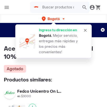
Bogotá
Regístrate
¿Nuevo en Rappi?
y disfruta de
Ingresa tu dirección en
envíos gratis por semanas
Aplican TyC
Bogotá
.
Mejor servicio,
entregas más rápidas y
los precios más
Aceite Mct Canoa Painless Cbd
convenientes!
10%
Agotado
Productos similares:
Fedco Unicentro On Line
$3000