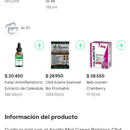
465/und
25 Ml
736/ml
$0
$ 20.450
$ 28.950
$ 28.550
$
Funat Antiinflamatorio
Cbd Aceite Esencial
Beb.concen.
N
Extracto de Caléndula
Bio Pronnabis
Cramberry
d
340.84/ml
1258.70/ml
79.31/ml
M
1
Información del producto
Cuida la piel con el Aceite Mct Canoa Painless Cbd